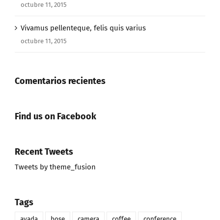
Vivamus pellenteque, felis quis varius
octubre 11, 2015
Comentarios recientes
Find us on Facebook
Recent Tweets
Tweets by theme_fusion
Tags
avada
bose
camera
coffee
conference
demo
desktop
forum
google
go pro