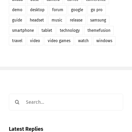
guide
headset
music
release
samsung
smartphone
tablet
technology
themefusion
travel
video
video games
watch
windows
Search
for:
Latest Replies
Aenean fringilla sapien justo