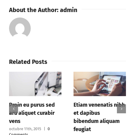
About the Author:
admin
Related Posts
h
Sed eleifend velit
Duis maximus leo ut
sed justo scelisque
metus dabus sed
octubre 11th, 2015
|
0
octubre 11th, 2015
|
0
Comments
Comments