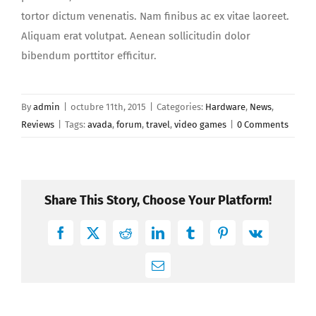
tortor dictum venenatis. Nam finibus ac ex vitae laoreet.
Aliquam erat volutpat. Aenean sollicitudin dolor
bibendum porttitor efficitur.
By
admin
|
octubre 11th, 2015
|
Categories:
Hardware
,
News
,
Reviews
|
Tags:
avada
,
forum
,
travel
,
video games
|
0 Comments
Share This Story, Choose Your Platform!
Facebook
Twitter
Reddit
LinkedIn
Tumblr
Pinterest
Vk
Email