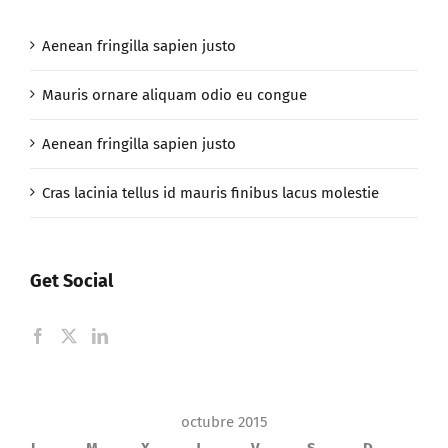
Mauris ornare aliquam odio eu congue
Aenean fringilla sapien justo
Cras lacinia tellus id mauris finibus lacus molestie
Get Social
octubre 2015
L
M
X
J
V
S
D
1
2
3
4