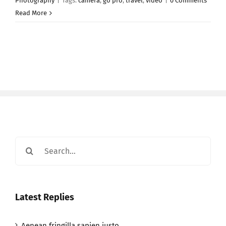
Photography
|
Tags:
camera
,
go pro
,
travel
,
video
|
0 Comments
Read More
Search
for:
Latest Replies
Aenean fringilla sapien justo