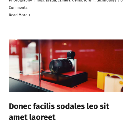
Photography
|
Tags:
avada
,
camera
,
demo
,
forum
,
technology
|
0
Comments
Read More
Donec facilis sodales leo sit
amet laoreet