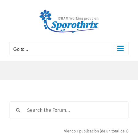
Skip
to
content
Go to...
Viendo 1 publicación (de un total de 1)