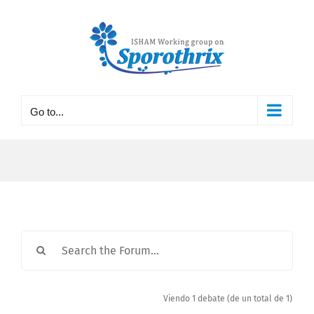
Skip
to
content
Go to...
Viendo 1 debate (de un total de 1)