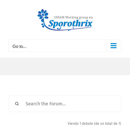
Skip
to
content
Go to...
Viendo 1 debate (de un total de 1)